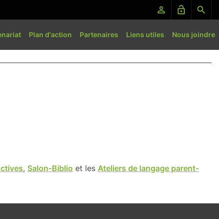
perm_identity
lock_open
search
enariat
Plan d'action
Partenaires
Liens utiles
Nous joindre
ctives
,
Salon-Biblio
et les
Ateliers de langage parent-